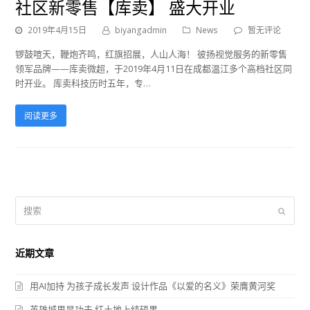
社区新零售【库卖】 盛大开业
2019年4月15日
biyangadmin
News
暂无评论
锣鼓喧天，鞭炮齐鸣，红旗招展，人山人海！ 彼扬视觉服务的新零售
领军品牌——库卖微超，于2019年4月11日在成都温江多个高档社区同
时开业。 库卖科技历时五年，专…
阅读更多
搜
提
索
交
近期文章
用AI加持 为孩子成长发声 设计作品《以爱的名义》荣膺黄河奖
英雄城里显功夫 红土地上结硕果