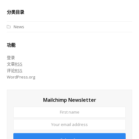
分类目录
News
功能
登录
文章
RSS
评论
RSS
WordPress.org
Mailchimp Newsletter
First
Your
name
email
addre