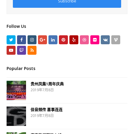
Subscribe
Follow Us
T
F
I
G
L
P
Y
D
F
V
V
w
a
n
o
i
i
e
r
l
K
i
Y
T
R
i
c
s
o
n
n
l
i
i
m
o
w
S
t
e
t
g
k
t
p
b
c
e
u
i
S
Popular Posts
t
b
a
l
e
e
b
k
o
t
t
贵州凤集1周年庆典
e
o
g
e
d
r
b
r
u
c
2019年7月8日
r
o
r
P
I
e
l
b
h
k
a
l
n
s
e
e
佳音频传 喜事连连
m
u
t
2019年7月8日
s