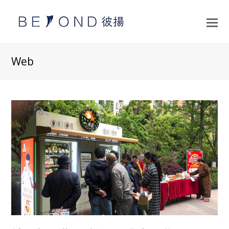
打
开
手
Web
机
菜
单