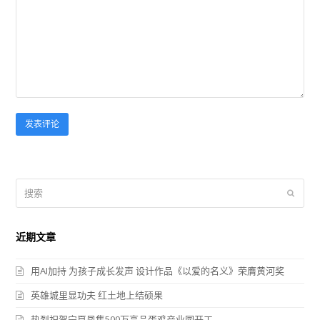
搜
提
索
交
近期文章
用AI加持 为孩子成长发声 设计作品《以爱的名义》荣膺黄河奖
英雄城里显功夫 红土地上结硕果
热烈祝贺宁夏凤集500万高品蛋鸡产业园开工