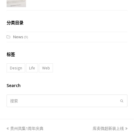
分类目录
News
(9)
标签
Design
Life
Web
Search
搜
提
索
交
上
贵州凤集1周年庆典
库卖微超新装上线
下