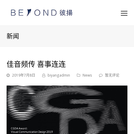
打
开
手
新闻
机
菜
单
佳音频传 喜事连连
2019年7月8日
biyangadmin
News
暂无评论