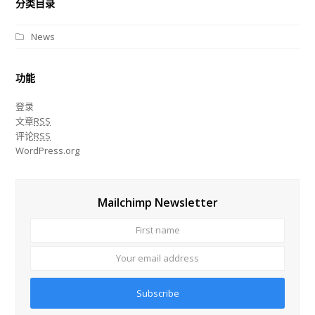
分类目录
News
功能
登录
文章
RSS
评论
RSS
WordPress.org
Mailchimp Newsletter
First
Your
name
email
addre
Subscribe