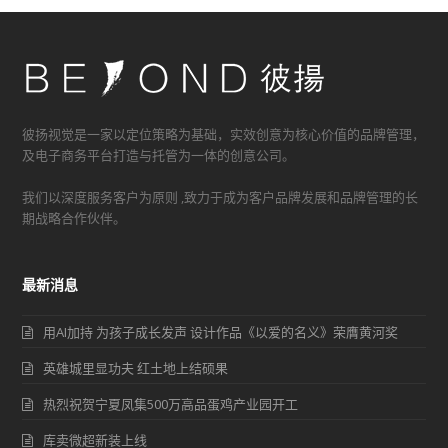
一
一
篇
篇
文
文
章:
章:
彼扬视觉是一家以定位策略为基础，实效创意为核心价值的品牌管理，
及电子商务平台打造与托管为一体的创意公司。
我们以深度服务客户为原则 ,致力于成为客户品牌发展和品牌管理的长
期战略合作伙伴。
最新消息
用AI加持 为孩子成长发声 设计作品《以爱的名义》荣膺黄河奖
英雄城里显功夫 红土地上结硕果
热烈祝贺宁夏凤集500万高品蛋鸡产业园开工
库卖微超新装上线