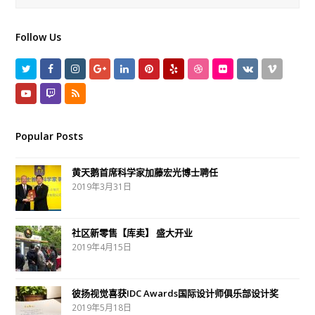
Follow Us
T
F
I
G
L
P
Y
D
F
V
V
w
a
n
o
i
i
e
r
l
K
i
Y
T
R
i
c
s
o
n
n
l
i
i
m
o
w
S
t
e
t
g
k
t
p
b
c
e
u
i
S
Popular Posts
t
b
a
l
e
e
b
k
o
t
t
黄天鹅首席科学家加藤宏光博士聘任
e
o
g
e
d
r
b
r
u
c
2019年3月31日
r
o
r
P
I
e
l
b
h
k
a
l
n
s
e
e
社区新零售【库卖】 盛大开业
m
u
t
2019年4月15日
s
彼扬视觉喜获IDC Awards国际设计师俱乐部设计奖
2019年5月18日