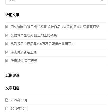
索
交
近期文章
用AI加持 为孩子成长发声 设计作品《以爱的名义》荣膺黄河奖
英雄城里显功夫 红土地上结硕果
热烈祝贺宁夏凤集500万高品蛋鸡产业园开工
库卖微超新装上线
佳音频传 喜事连连
近期评论
文章归档
2024年11月
2019年10月