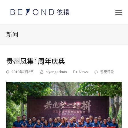
打
开
手
新闻
机
菜
单
贵州凤集1周年庆典
2019年7月8日
biyangadmin
News
暂无评论