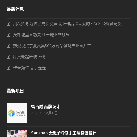
最新消息
用AI加持 为孩子成长发声 设计作品《以爱的名义》荣膺黄河奖
英雄城里显功夫 红土地上结硕果
热烈祝贺宁夏凤集500万高品蛋鸡产业园开工
库卖微超新装上线
佳音频传 喜事连连
最新项目
智百威 品牌设计
2023年12月8日
Sansoap 无患子冷制手工皂包装设计