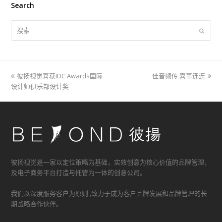
Search
搜
提
索
交
上
彼扬视觉喜获IDC Awards国际
佳音频传 喜事连连
下
设计师俱乐部设计奖
一
一
篇
篇
文
文
章:
章:
彼扬视觉是一家以定位策略为基础，实效创意为核心价值的品牌管理，
及电子商务平台打造与托管为一体的创意公司。
我们以深度服务客户为原则 ,致力于成为客户品牌发展和品牌管理的长
期战略合作伙伴。