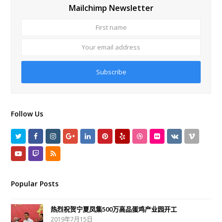
Mailchimp Newsletter
First
Your
name
email
addre
Subscribe
Follow Us
T
F
I
G
L
P
Y
D
F
V
V
w
a
n
o
i
i
e
r
l
K
i
Y
T
R
i
c
s
o
n
n
l
i
i
m
o
w
S
t
e
t
g
k
t
p
b
c
e
u
i
S
Popular Posts
t
b
a
l
e
e
b
k
o
t
t
热烈祝贺宁夏凤集500万高品蛋鸡产业园开工
e
o
g
e
d
r
b
r
u
c
2019年7月15日