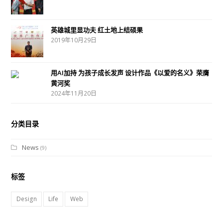
r
o
r
P
I
e
l
b
h
k
a
l
n
s
e
e
英雄城里显功夫 红土地上结硕果
m
u
t
2019年10月29日
s
用AI加持 为孩子成长发声 设计作品《以爱的名义》荣膺
黄河奖
2024年11月20日
分类目录
News
(9)
标签
Design
Life
Web