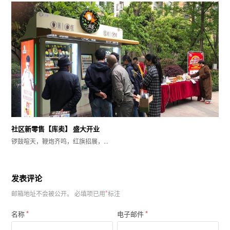
社区新零售【库卖】 盛大开业
锣鼓喧天，鞭炮齐鸣，红旗招展，…
发表评论
邮箱地址不会被公开。
必填项已用
*
标注
名称
*
电子邮件
*