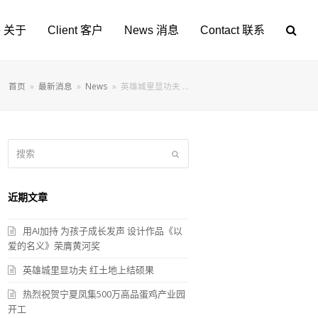
le 关于
Client 客户
News 消息
Contact 联系
首页
»
最新消息
»
News
»
英雄城里显功夫 …
搜
提
索
交
近期文章
用AI加持 为孩子成长发声 设计作品《以
爱的名义》荣膺黄河奖
英雄城里显功夫 红土地上结硕果
热烈祝贺宁夏凤集500万高品蛋鸡产业园
开工