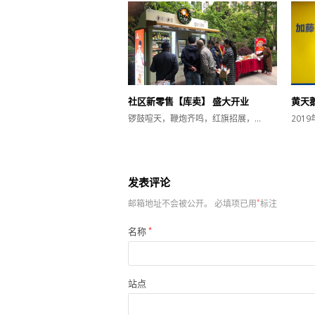
社区新零售【库卖】 盛大开业
黄天
锣鼓喧天，鞭炮齐鸣，红旗招展，…
201
发表评论
邮箱地址不会被公开。
必填项已用
*
标注
名称
*
站点