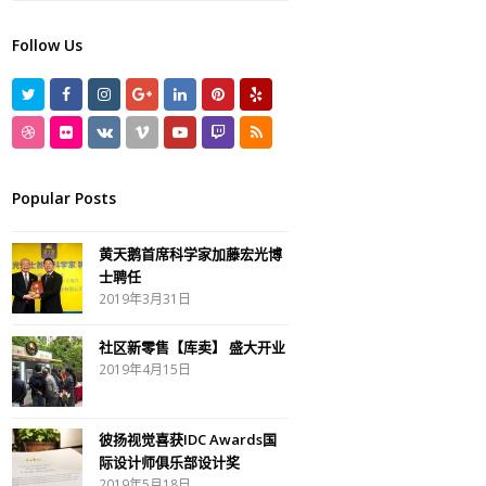
Follow Us
T
F
I
G
L
P
Y
w
a
n
o
i
i
e
D
F
V
V
Y
T
R
i
c
s
o
n
n
l
r
l
K
i
o
w
S
t
e
t
g
k
t
p
i
i
m
u
i
S
Popular Posts
t
b
a
l
e
e
b
c
e
t
t
黄天鹅首席科学家加藤宏光博
e
o
g
e
d
r
b
k
o
u
c
士聘任
r
o
r
P
I
e
b
r
b
h
2019年3月31日
k
a
l
n
s
l
e
社区新零售【库卖】 盛大开业
m
u
t
e
2019年4月15日
s
彼扬视觉喜获IDC Awards国
际设计师俱乐部设计奖
2019年5月18日