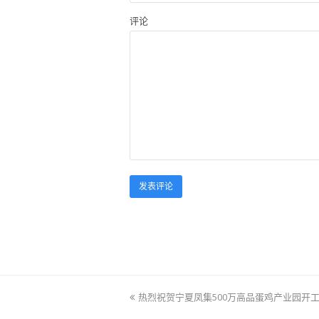
评论
上
热烈祝贺宁夏凤集500万高品蛋鸡产业园开
一