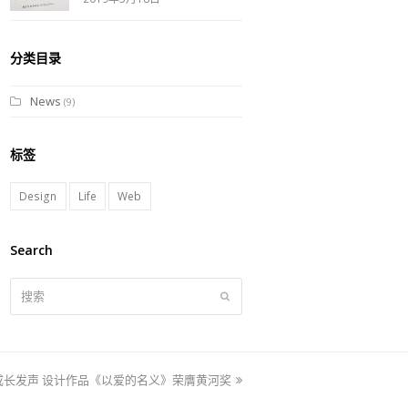
分类目录
News
(9)
标签
Design
Life
Web
Search
搜
提
索
交
子成长发声 设计作品《以爱的名义》荣膺黄河奖