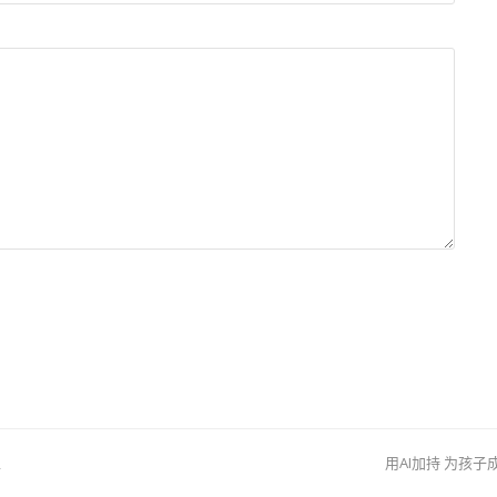
工
用AI加持 为孩
下
一