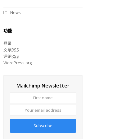
News
功能
登录
文章
RSS
评论
RSS
WordPress.org
Mailchimp Newsletter
First
Your
name
email
address
Subscribe